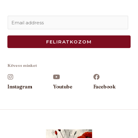
E
m
a
FELIRATKOZOM
i
l
*
Kövess minket
Instagram
Youtube
Facebook