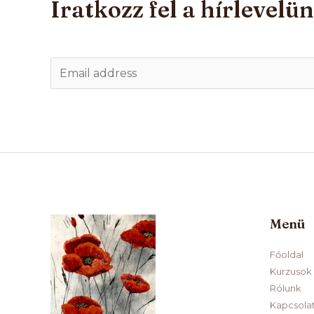
Iratkozz fel a hírlevelü
E
m
a
i
l
*
Menü
Főoldal
Kurzusok
Rólunk
Kapcsola