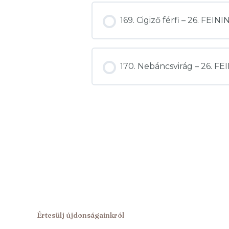
169. Cigiző férfi – 26. F
170. Nebáncsvirág – 26. 
Értesülj újdonságainkról