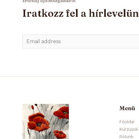
Értesülj újdonságainkról
Iratkozz fel a hírlevelü
E
m
a
i
l
*
Menü
Főoldal
Kurzusok
Rólunk