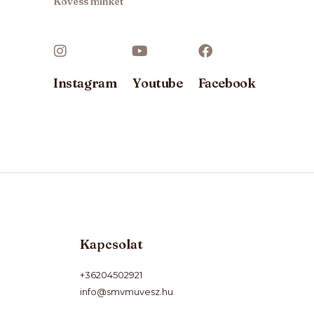
Kövess minket
Instagram
Youtube
Facebook
Kapcsolat
+36204502921
info@smvmuvesz.hu