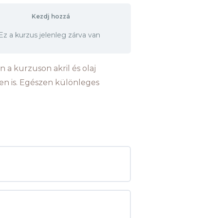
Kezdj hozzá
Ez a kurzus jelenleg zárva van
 a kurzuson akril és olaj
en is. Egészen különleges