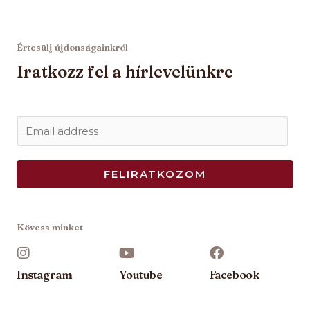
Értesülj újdonságainkról
Iratkozz fel a hírlevelünkre
E
m
a
FELIRATKOZOM
i
l
*
Kövess minket
Instagram
Youtube
Facebook