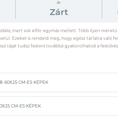
Ár
Zárt
t idális, mert sok elfér egymás mellett. Több ilyen méretű
lül. Ezeket is rendeld meg, hogy egész tárlatra való fes
őszi tájat tudsz festeni továbbá gyakorolhatod a festőkése
 38. 60X25 CM-ES KÉPEK
8. 60X25 CM-ES KÉPEK