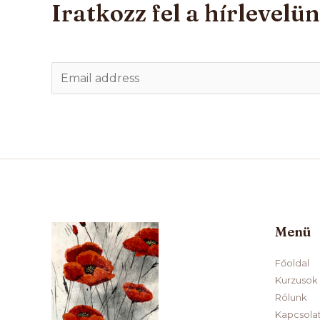
Iratkozz fel a hírlevelü
E
m
a
i
l
*
Menü
Főoldal
Kurzusok
Rólunk
Kapcsola