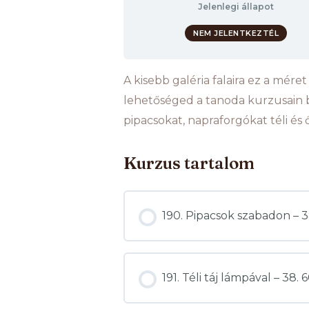
Jelenlegi állapot
NEM JELENTKEZTÉL
A kisebb galéria falaira ez a mére
lehetőséged a tanoda kurzusain be
pipacsokat, napraforgókat téli és 
Kurzus tartalom
190. Pipacsok szabadon –
191. Téli táj lámpával – 3