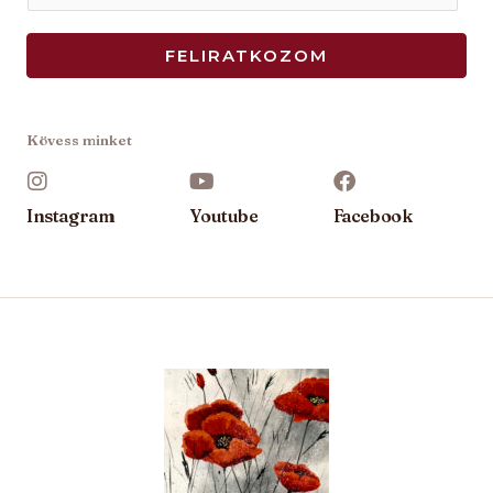
m
a
FELIRATKOZOM
i
l
*
Kövess minket
Instagram
Youtube
Facebook