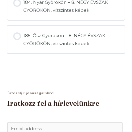
184. Nyár Györökön – 8. NÉGY ÉVSZAK
GYÖRÖKÖN, vízszintes képek
185. Ősz Györökön – 8. NÉGY ÉVSZAK
GYÖRÖKÖN, vízszintes képek
Értesülj újdonságainkról
Iratkozz fel a hírlevelünkre
E