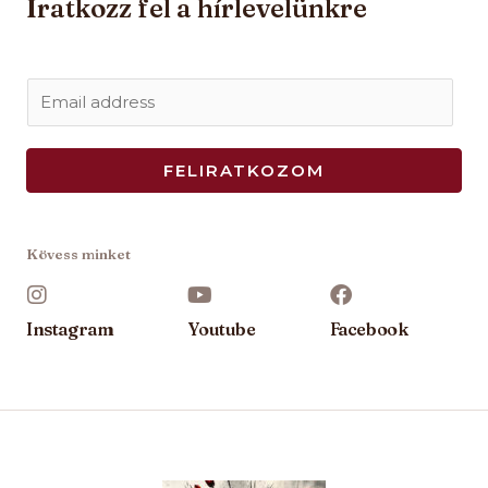
Iratkozz fel a hírlevelünkre
E
m
a
FELIRATKOZOM
i
l
*
Kövess minket
Instagram
Youtube
Facebook