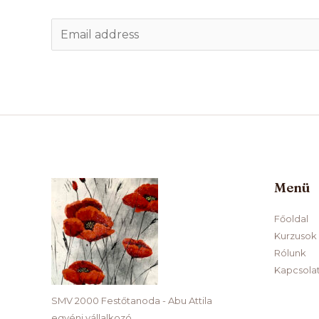
E
m
a
i
l
*
Menü
Főoldal
Kurzusok
Rólunk
Kapcsola
SMV 2000 Festőtanoda - Abu Attila
egyéni vállalkozó