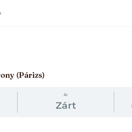
t
rony (Párizs)
Ár
Zárt