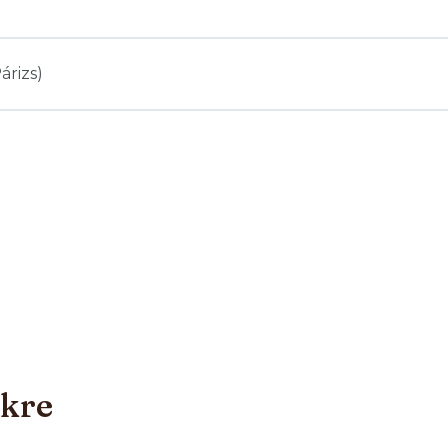
árizs)
nkre