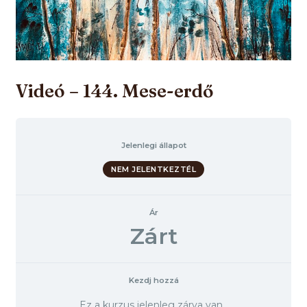
Videó – 144. Mese-erdő
Jelenlegi állapot
NEM JELENTKEZTÉL
Ár
Zárt
Kezdj hozzá
Ez a kurzus jelenleg zárva van