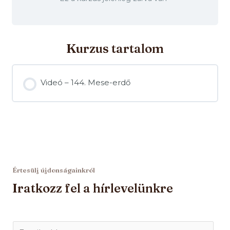
Kurzus tartalom
Videó – 144. Mese-erdő
Értesülj újdonságainkról
Iratkozz fel a hírlevelünkre
E