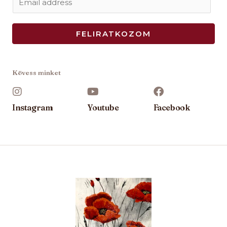
m
a
FELIRATKOZOM
i
l
*
Kövess minket
Instagram
Youtube
Facebook