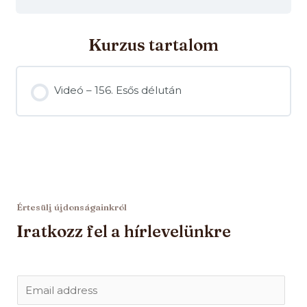
Kurzus tartalom
Videó – 156. Esős délután
Értesülj újdonságainkról
Iratkozz fel a hírlevelünkre
E
m