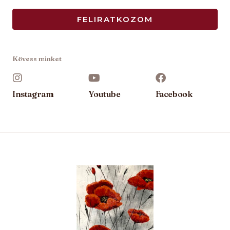
a
FELIRATKOZOM
i
l
*
Kövess minket
Instagram
Youtube
Facebook