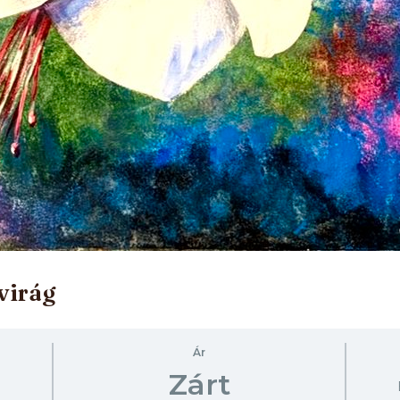
 virág
Ár
Zárt