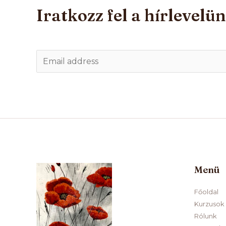
Iratkozz fel a hírlevelü
E
m
a
i
l
*
Menü
Főoldal
Kurzusok
Rólunk