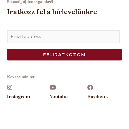
Értesülj újdonságainkról
Iratkozz fel a hírlevelünkre
E
m
a
FELIRATKOZOM
i
l
*
Kövess minket
Instagram
Youtube
Facebook