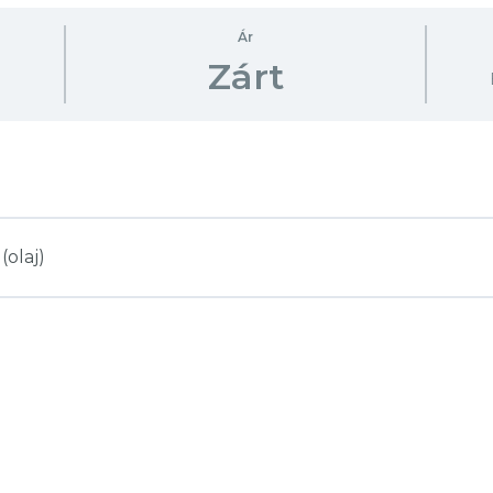
Ár
Zárt
(olaj)