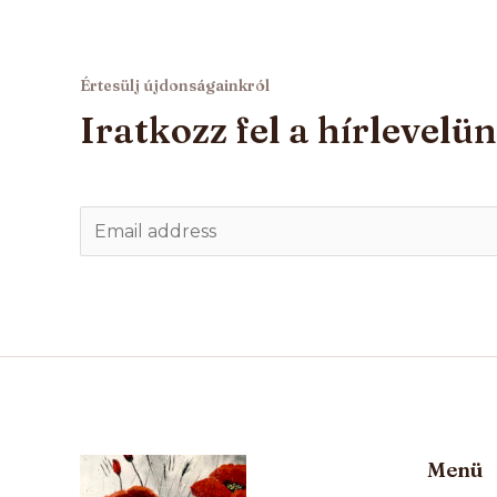
Értesülj újdonságainkról
Iratkozz fel a hírlevelü
E
m
a
i
l
*
Menü