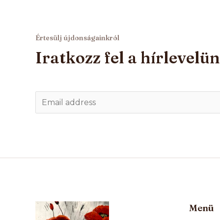
Értesülj újdonságainkról
Iratkozz fel a hírlevelü
E
m
a
i
l
*
Menü