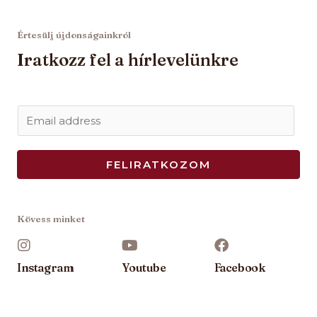
Értesülj újdonságainkról
Iratkozz fel a hírlevelünkre
E
m
a
FELIRATKOZOM
i
l
*
Kövess minket
Instagram
Youtube
Facebook