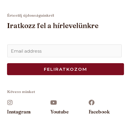
Értesülj újdonságainkról
Iratkozz fel a hírlevelünkre
E
m
a
FELIRATKOZOM
i
l
*
Kövess minket
Instagram
Youtube
Facebook