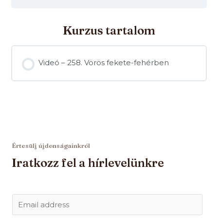
Kurzus tartalom
Videó – 258. Vörös fekete-fehérben
Értesülj újdonságainkról
Iratkozz fel a hírlevelünkre
E
m