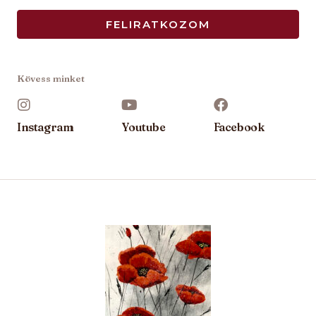
a
FELIRATKOZOM
i
l
*
Kövess minket
Instagram
Youtube
Facebook