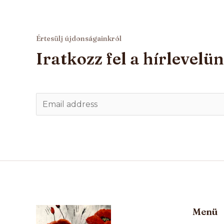
Értesülj újdonságainkról
Iratkozz fel a hírlevelü
E
m
a
i
l
*
Menü