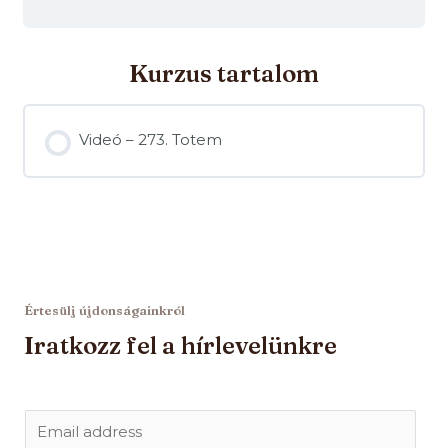
Kurzus tartalom
Videó – 273. Totem
Értesülj újdonságainkról
Iratkozz fel a hírlevelünkre
E