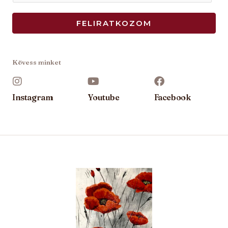
m
a
FELIRATKOZOM
i
l
*
Kövess minket
Instagram
Youtube
Facebook