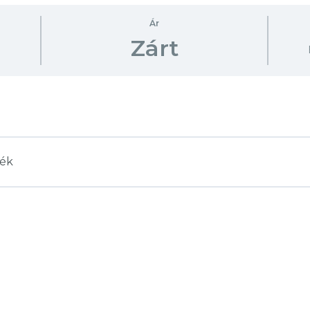
Ár
Zárt
dék