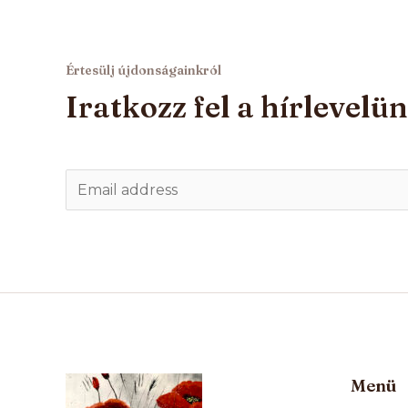
Értesülj újdonságainkról
Iratkozz fel a hírlevelü
E
m
a
i
l
*
Menü