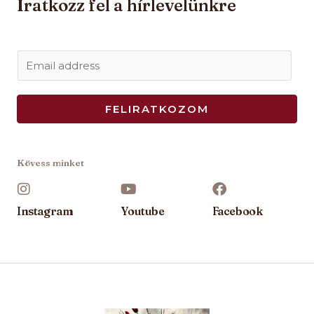
Iratkozz fel a hírlevelünkre
E
m
a
FELIRATKOZOM
i
l
*
Kövess minket
Instagram
Youtube
Facebook