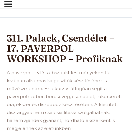
311. Palack, Csendélet –
17. PAVERPOL
WORKSHOP – Profiknak
A paverpol – 3 D-s absztrakt festményeken túl –
kiválóan alkalmas kiegészítők készítéséhez is
művészi szinten. Ez a kurzus átfogóan segít a
paverpol szobor, borosüveg, csendélet, tükörkeret,
óra, ékszer és díszdoboz készítésében. A készített
dísztárgyak nem csak kiállításra szolgálhatnak,
hanem ajándék gyanánt, hordható ékszerként is
megjelennek az életünkben.