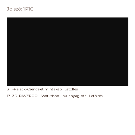
Jelszó: 1P1C
311.-Palack-Csendelet mintakép
Letöltés
17.-3D-PAVERPOL-Workshop-link-anyaglista
Letöltés