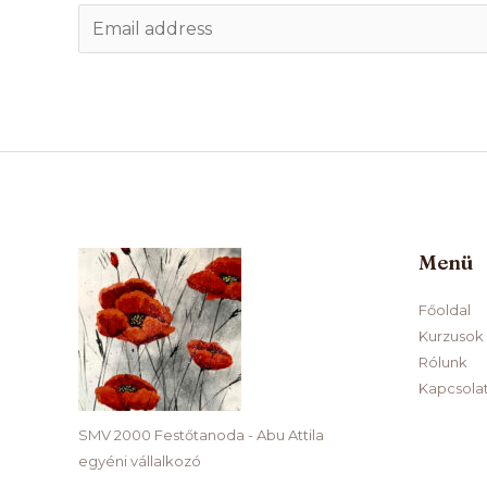
E
m
a
i
l
*
Menü
Főoldal
Kurzusok
Rólunk
Kapcsola
SMV 2000 Festőtanoda - Abu Attila
egyéni vállalkozó