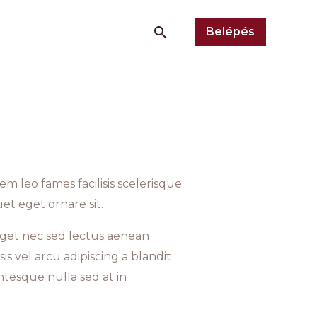
Belépés
 leo fames facilisis scelerisque
uet eget ornare sit.
eget nec sed lectus aenean
is vel arcu adipiscing a blandit
tesque nulla sed at in