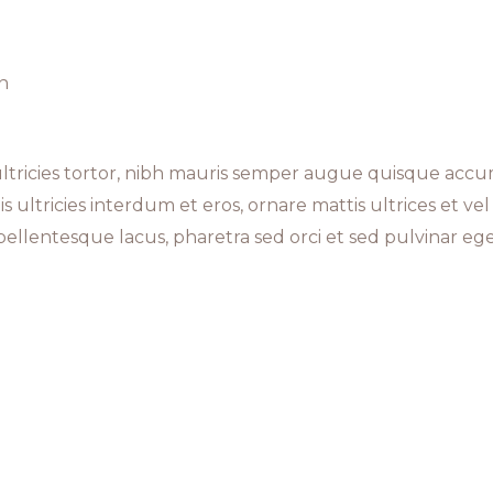
n
 ultricies tortor, nibh mauris semper augue quisque acc
s ultricies interdum et eros, ornare mattis ultrices et v
llentesque lacus, pharetra sed orci et sed pulvinar eget