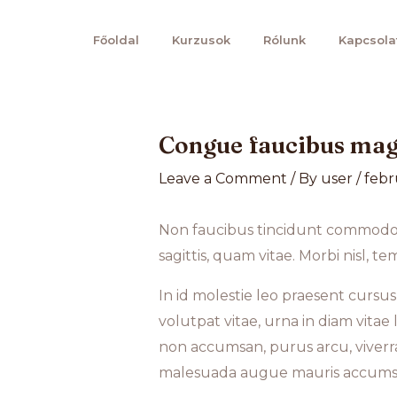
Főoldal
Kurzusok
Rólunk
Kapcsola
Congue faucibus mag
Leave a Comment
/ By
user
/
febr
Non faucibus tincidunt commodo e
sagittis, quam vitae. Morbi nisl, t
In id molestie leo praesent curs
volutpat vitae, urna in diam vitae 
non accumsan, purus arcu, viverra
malesuada augue mauris accumsa