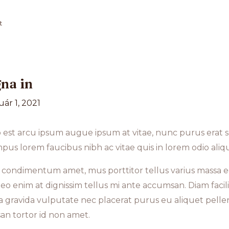
t
na in
uár 1, 2021
st arcu ipsum augue ipsum at vitae, nunc purus erat sem
empus lorem faucibus nibh ac vitae quis in lorem odio aliq
us condimentum amet, mus porttitor tellus varius massa 
leo enim at dignissim tellus mi ante accumsan. Diam facilis
 gravida vulputate nec placerat purus eu aliquet pellen
n tortor id non amet.